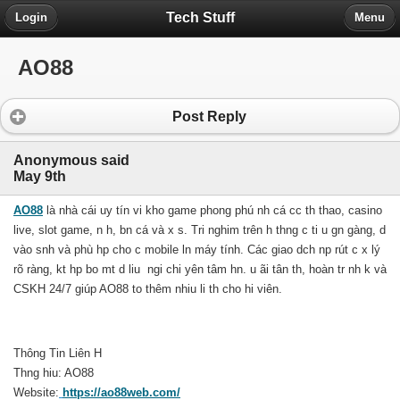
Tech Stuff
Login
Menu
AO88
Post Reply
Anonymous said
May 9th
AO88
 là nhà cái uy tín vi kho game phong phú nh cá cc th thao, casino 
live, slot game, n h, bn cá và x s. Tri nghim trên h thng c ti u gn gàng, d 
vào snh và phù hp cho c mobile ln máy tính. Các giao dch np rút c x lý 
rõ ràng, kt hp bo mt d liu  ngi chi yên tâm hn. u ãi tân th, hoàn tr nh k và 
CSKH 24/7 giúp AO88 to thêm nhiu li th cho hi viên.
Thông Tin Liên H
Thng hiu: AO88
Website:
https://ao88web.com/