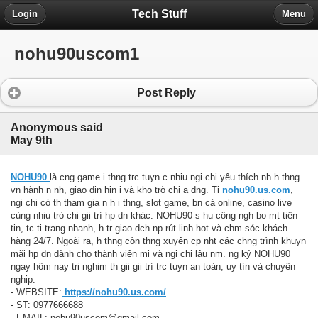
Tech Stuff
Login
Menu
nohu90uscom1
Post Reply
Anonymous said
May 9th
NOHU90
là cng game i thng trc tuyn c nhiu ngi chi yêu thích nh h thng
vn hành n nh, giao din hin i và kho trò chi a dng. Ti
nohu90.us.com
,
ngi chi có th tham gia n h i thng, slot game, bn cá online, casino live
cùng nhiu trò chi gii trí hp dn khác. NOHU90 s hu công ngh bo mt tiên
tin, tc ti trang nhanh, h tr giao dch np rút linh hot và chm sóc khách
hàng 24/7. Ngoài ra, h thng còn thng xuyên cp nht các chng trình khuyn
mãi hp dn dành cho thành viên mi và ngi chi lâu nm. ng ký NOHU90
ngay hôm nay tri nghim th gii gii trí trc tuyn an toàn, uy tín và chuyên
nghip.
- WEBSITE:
https://nohu90.us.com/
- ST: 0977666688
- EMAIL: nohu90uscom@gmail.com