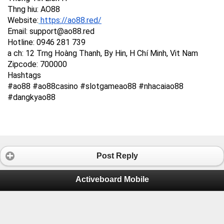
Thng hiu: AO88
Website:
https://ao88.red/
Email: support@ao88.red
Hotline: 0946 281 739
a ch: 12 Trng Hoàng Thanh, By Hin, H Chí Minh, Vit Nam
Zipcode: 700000
Hashtags
#ao88 #ao88casino #slotgameao88 #nhacaiao88 
#dangkyao88 
Post Reply
Activeboard Mobile