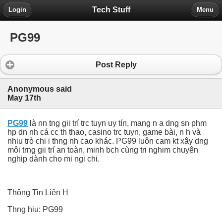
Tech Stuff
Login
Menu
PG99
Post Reply
Anonymous said
May 17th
PG99
là nn tng gii trí trc tuyn uy tín, mang n a dng sn phm
hp dn nh cá cc th thao, casino trc tuyn, game bài, n h và
nhiu trò chi i thng nh cao khác. PG99 luôn cam kt xây dng
môi trng gii trí an toàn, minh bch cùng tri nghim chuyên
nghip dành cho mi ngi chi.
Thông Tin Liên H
Thng hiu: PG99