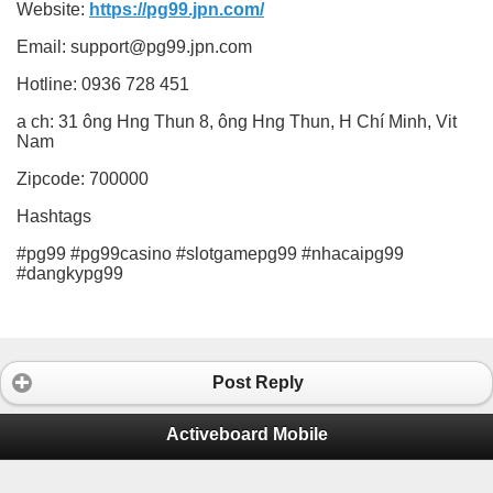
Website:
https://pg99.jpn.com/
Email: support@pg99.jpn.com
Hotline: 0936 728 451
a ch: 31 ông Hng Thun 8, ông Hng Thun, H Chí Minh, Vit
Nam
Zipcode: 700000
Hashtags
#pg99 #pg99casino #slotgamepg99 #nhacaipg99
#dangkypg99
Post Reply
Activeboard Mobile