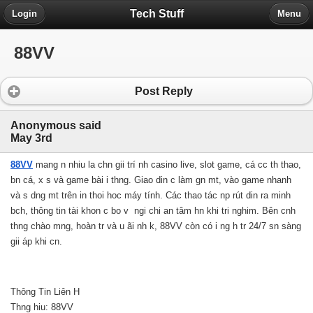
Tech Stuff
Login
Menu
88VV
Post Reply
Anonymous said
May 3rd
88VV
 mang n nhiu la chn gii trí nh casino live, slot game, cá cc th thao, 
bn cá, x s và game bài i thng. Giao din c làm gn mt, vào game nhanh 
và s dng mt trên in thoi hoc máy tính. Các thao tác np rút din ra minh 
bch, thông tin tài khon c bo v  ngi chi an tâm hn khi tri nghim. Bên cnh 
thng chào mng, hoàn tr và u ãi nh k, 88VV còn có i ng h tr 24/7 sn sàng 
gii áp khi cn.
Thông Tin Liên H
Thng hiu: 88VV