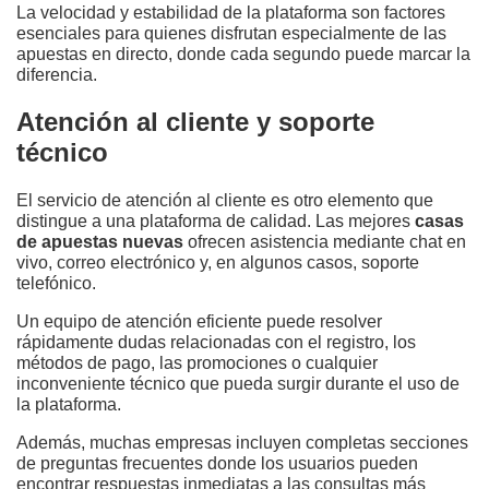
La velocidad y estabilidad de la plataforma son factores
esenciales para quienes disfrutan especialmente de las
apuestas en directo, donde cada segundo puede marcar la
diferencia.
Atención al cliente y soporte
técnico
El servicio de atención al cliente es otro elemento que
distingue a una plataforma de calidad. Las mejores
casas
de apuestas nuevas
ofrecen asistencia mediante chat en
vivo, correo electrónico y, en algunos casos, soporte
telefónico.
Un equipo de atención eficiente puede resolver
rápidamente dudas relacionadas con el registro, los
métodos de pago, las promociones o cualquier
inconveniente técnico que pueda surgir durante el uso de
la plataforma.
Además, muchas empresas incluyen completas secciones
de preguntas frecuentes donde los usuarios pueden
encontrar respuestas inmediatas a las consultas más