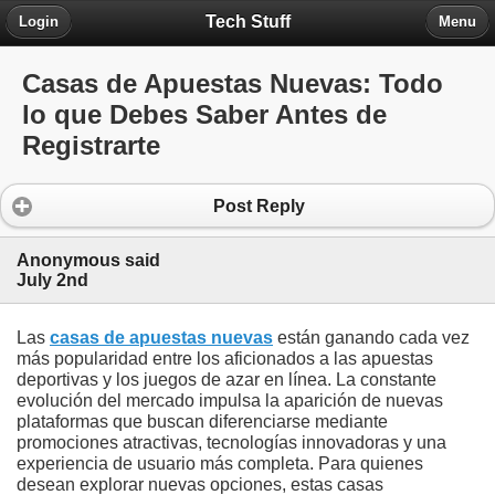
Tech Stuff
Login
Menu
Casas de Apuestas Nuevas: Todo
lo que Debes Saber Antes de
Registrarte
Post Reply
Anonymous said
July 2nd
Las
casas de apuestas nuevas
están ganando cada vez
más popularidad entre los aficionados a las apuestas
deportivas y los juegos de azar en línea. La constante
evolución del mercado impulsa la aparición de nuevas
plataformas que buscan diferenciarse mediante
promociones atractivas, tecnologías innovadoras y una
experiencia de usuario más completa. Para quienes
desean explorar nuevas opciones, estas casas