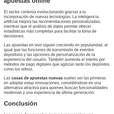
apuestas online
El sector continúa evolucionando gracias a la
incorporación de nuevas tecnologías. La inteligencia
artificial mejora las recomendaciones personalizadas,
mientras que el análisis de datos permite ofrecer
estadísticas más completas para facilitar la toma de
decisiones.
Las apuestas en vivo siguen creciendo en popularidad, al
igual que las funciones de transmisión de eventos
deportivos y las opciones de personalización de la
experiencia del usuario. También aumenta el interés por
métodos de pago digitales que agilizan tanto los depósitos
como los retiros.
Las
casas de apuestas nuevas
suelen ser las primeras
en adoptar estas innovaciones, convirtiéndose en una
alternativa atractiva para quienes buscan funcionalidades
modernas y una experiencia de última generación.
Conclusión