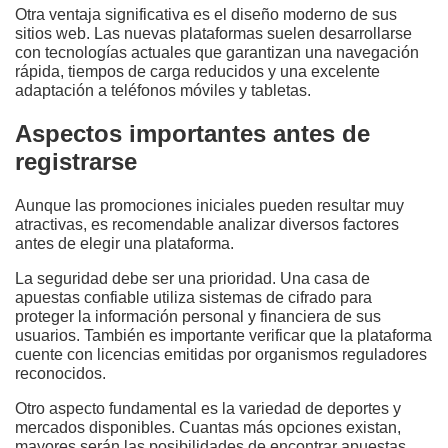
Otra ventaja significativa es el diseño moderno de sus
sitios web. Las nuevas plataformas suelen desarrollarse
con tecnologías actuales que garantizan una navegación
rápida, tiempos de carga reducidos y una excelente
adaptación a teléfonos móviles y tabletas.
Aspectos importantes antes de
registrarse
Aunque las promociones iniciales pueden resultar muy
atractivas, es recomendable analizar diversos factores
antes de elegir una plataforma.
La seguridad debe ser una prioridad. Una casa de
apuestas confiable utiliza sistemas de cifrado para
proteger la información personal y financiera de sus
usuarios. También es importante verificar que la plataforma
cuente con licencias emitidas por organismos reguladores
reconocidos.
Otro aspecto fundamental es la variedad de deportes y
mercados disponibles. Cuantas más opciones existan,
mayores serán las posibilidades de encontrar apuestas