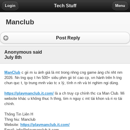
Tech Stuff
Login
Menu
Manclub
Post Reply
Anonymous said
July 8th
ManClub
c gii m iu ánh giá là mt trong nhng cng game áng chi nht nm
2026. Nn tng quy t hn 500+ siêu phm gii trí cao cp, vn hành trên h tng
chun quc t, tp trung mnh vào tc x lý, tính n nh và tri nghim ngi dùng.
https://playmanclub.it.com/
là a ch truy cp chính thc ca Man Club. Mi
website khác u không thuc h thng, tim n nguy c mt tài khon và ri ro tài
chính.
Thông Tin Liên H
Thng hiu: Manclub
Website:
https://playmanclub.it.com/
Email: info@playmanclub.it.com